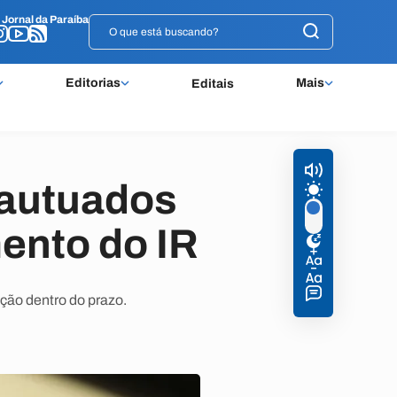
o
o
Jornal da Paraíba
Jornal da Paraíba
Editorias
Mais
Editais
 autuados
ento do IR
ção dentro do prazo.