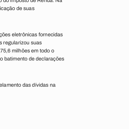
nto do Imposto de Renda. Na
ficação de suas
ções eletrônicas fornecidas
es regularizou suas
175,6 milhões em todo o
no batimento de declarações
elamento das dívidas na