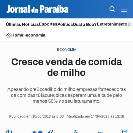
Esportes
Entretenimento
Bl
Últimas Notícias
Política
Qual a Boa?
Home
>
economia
ECONOMIA
Cresce venda de comida
de milho
Apesar do pre&ccedil;o do milho empresas fornecedoras
de comidas t&iacute;picas esperam uma alta de pelo
menos 50% no seu faturamento.
Publicado em 15/06/2013 às 6:00 | Atualizado em 14/04/2023 às 13:16