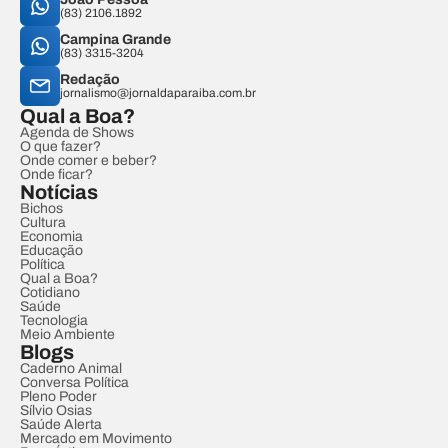
(83) 2106.1892
Campina Grande
(83) 3315-3204
Redação
jornalismo@jornaldaparaiba.com.br
Qual a Boa?
Agenda de Shows
O que fazer?
Onde comer e beber?
Onde ficar?
Notícias
Bichos
Cultura
Economia
Educação
Política
Qual a Boa?
Cotidiano
Saúde
Tecnologia
Meio Ambiente
Blogs
Caderno Animal
Conversa Política
Pleno Poder
Sílvio Osias
Saúde Alerta
Mercado em Movimento