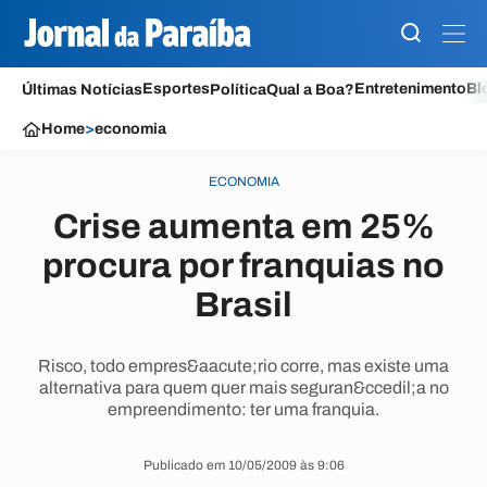
Esportes
Entretenimento
Bl
Últimas Notícias
Política
Qual a Boa?
Home
>
economia
ECONOMIA
Crise aumenta em 25%
procura por franquias no
Brasil
Risco, todo empres&aacute;rio corre, mas existe uma
alternativa para quem quer mais seguran&ccedil;a no
empreendimento: ter uma franquia.
Publicado em 10/05/2009 às 9:06