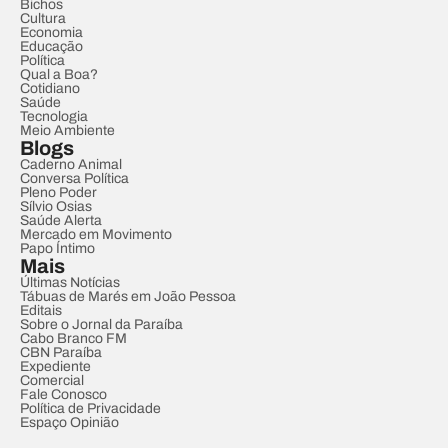
Bichos
Cultura
Economia
Educação
Política
Qual a Boa?
Cotidiano
Saúde
Tecnologia
Meio Ambiente
Blogs
Caderno Animal
Conversa Política
Pleno Poder
Sílvio Osias
Saúde Alerta
Mercado em Movimento
Papo Íntimo
Mais
Últimas Notícias
Tábuas de Marés em João Pessoa
Editais
Sobre o Jornal da Paraíba
Cabo Branco FM
CBN Paraíba
Expediente
Comercial
Fale Conosco
Política de Privacidade
Espaço Opinião