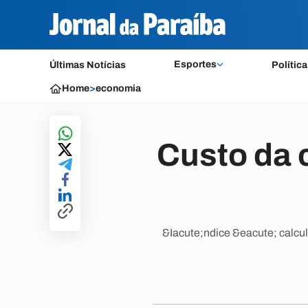
Esportes
Últimas Notícias
Política
Home
>
economia
Custo da 
&Iacute;ndice &eacute; calcu