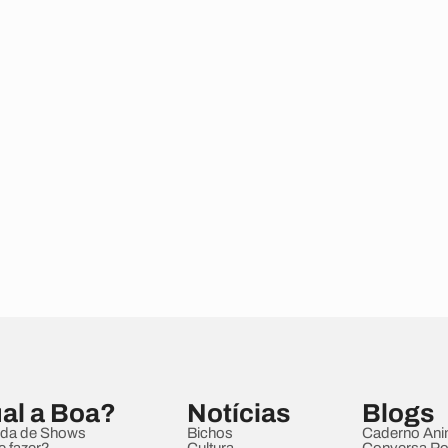
al a Boa?
Notícias
Blogs
da de Shows
Bichos
Caderno Ani