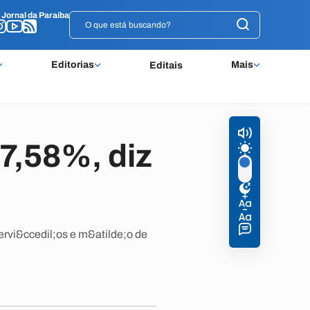
o
o
Jornal da Paraíba
Jornal da Paraíba
Editorias
Mais
Editais
7,58%, diz
rvi&ccedil;os e m&atilde;o de