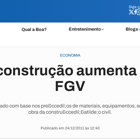
Siga 
Siga 
Entretenimento
Blogs
Qual a Boa?
ECONOMIA
construção aumenta 
FGV
lado com base nos pre&ccedil;os de materiais, equipamentos, se
obra da constru&ccedil;&atilde;o civil.
Publicado em 24/12/2011 às 12:40