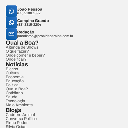
João Pessoa
(83) 2106.1892
Campina Grande
(83) 3315-3204
Redação
jornalismo@jornaldaparaiba.com.br
Qual a Boa?
Agenda de Shows
O que fazer?
Onde comer e beber?
Onde ficar?
Notícias
Bichos
Cultura
Economia
Educação
Política
Qual a Boa?
Cotidiano
Saúde
Tecnologia
Meio Ambiente
Blogs
Caderno Animal
Conversa Política
Pleno Poder
Sílvio Osias