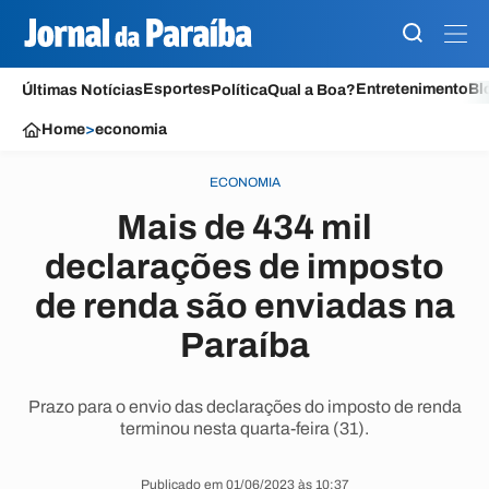
Esportes
Entretenimento
Bl
Últimas Notícias
Política
Qual a Boa?
Home
>
economia
ECONOMIA
Mais de 434 mil
declarações de imposto
de renda são enviadas na
Paraíba
Prazo para o envio das declarações do imposto de renda
terminou nesta quarta-feira (31).
Publicado em 01/06/2023 às 10:37