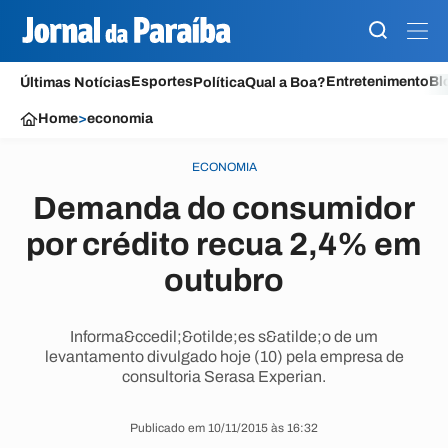
Esportes
Entretenimento
Bl
Últimas Notícias
Política
Qual a Boa?
Home
>
economia
ECONOMIA
Demanda do consumidor
por crédito recua 2,4% em
outubro
Informa&ccedil;&otilde;es s&atilde;o de um
levantamento divulgado hoje (10) pela empresa de
consultoria Serasa Experian.
Publicado em 10/11/2015 às 16:32