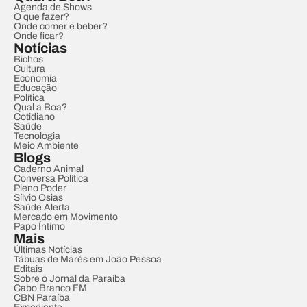
Agenda de Shows
O que fazer?
Onde comer e beber?
Onde ficar?
Notícias
Bichos
Cultura
Economia
Educação
Política
Qual a Boa?
Cotidiano
Saúde
Tecnologia
Meio Ambiente
Blogs
Caderno Animal
Conversa Política
Pleno Poder
Sílvio Osias
Saúde Alerta
Mercado em Movimento
Papo Íntimo
Mais
Últimas Notícias
Tábuas de Marés em João Pessoa
Editais
Sobre o Jornal da Paraíba
Cabo Branco FM
CBN Paraíba