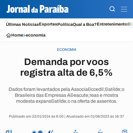
Esportes
Entretenimento
Bl
Últimas Notícias
Política
Qual a Boa?
Home
>
economia
ECONOMIA
Demanda por voos
registra alta de 6,5%
Dados foram levantados pela Associa&ccedil;&atilde;o
Brasileira das Empresas A&eacute;reas e mostra
modesta expans&atilde;o na oferta de assentos.
Publicado em 22/01/2014 às 6:00 | Atualizado em 01/06/2023 às 16:37