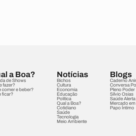
al a Boa?
Notícias
Blogs
da de Shows
Bichos
Caderno Ani
e fazer?
Cultura
Conversa Pol
 comer e beber?
Economia
Pleno Poder
 ficar?
Educação
Sílvio Osias
Política
Saúde Alerta
Qual a Boa?
Mercado em
Cotidiano
Papo Íntimo
Saúde
Tecnologia
Meio Ambiente