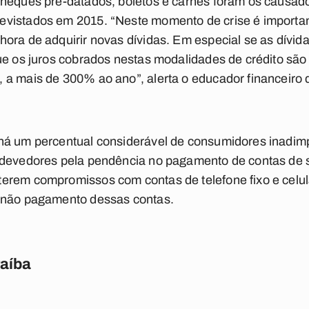
cheques pré-datados, boletos e carnês foram os causad
evistados em 2015. “Neste momento de crise é importa
ora de adquirir novas dívidas. Em especial se as dívida
ue os juros cobrados nestas modalidades de crédito são
a mais de 300% ao ano”, alerta o educador financeiro do
há um percentual considerável de consumidores inadimp
 devedores pela pendência no pagamento de contas de s
erem compromissos com contas de telefone fixo e celula
 não pagamento dessas contas.
raíba