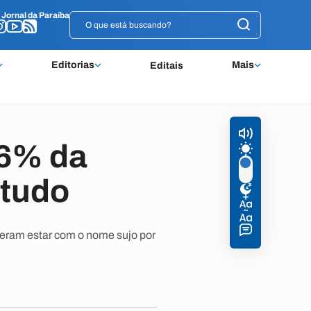
o
o
Jornal da Paraíba
Jornal da Paraíba
Editorias
Mais
Editais
76% da
studo
ram estar com o nome sujo por