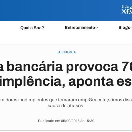
Siga 
Siga 
Entretenimento
Blogs
Qual a Boa?
ECONOMIA
a bancária provoca 
implência, aponta e
midores inadimplentes que tomaram empr&eacute;stimos disse
causa de atrasos.
Publicado em 05/09/2015 às 15:39