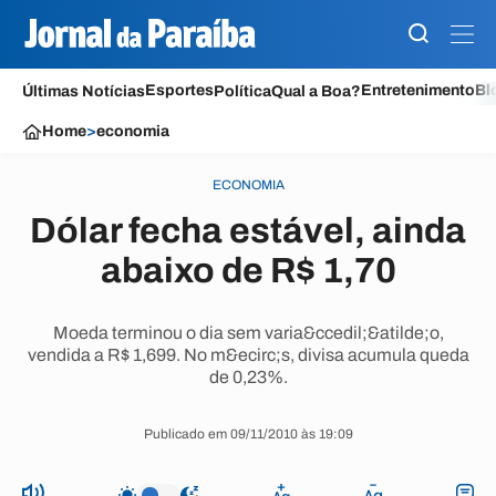
Esportes
Entretenimento
Bl
Últimas Notícias
Política
Qual a Boa?
Home
>
economia
ECONOMIA
Dólar fecha estável, ainda
abaixo de R$ 1,70
Moeda terminou o dia sem varia&ccedil;&atilde;o,
vendida a R$ 1,699. No m&ecirc;s, divisa acumula queda
de 0,23%.
Publicado em 09/11/2010 às 19:09