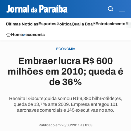
Esportes
Entretenimento
Bl
Últimas Notícias
Política
Qual a Boa?
Home
>
economia
ECONOMIA
Embraer lucra R$ 600
milhões em 2010; queda é
de 36%
Receita l&iacute;quida somou R$ 9,380 bilh&otilde;es,
queda de 13,7% ante 2009. Empresa entregou 101
aeronaves comerciais e 145 executivas no ano.
Publicado em 25/03/2011 às 8:03