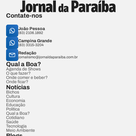
Contate-nos
João Pessoa
(83) 2106.1892
Campina Grande
(83) 3315-3204
Redação
jornalismo@jornaldaparaiba.com.br
Qual a Boa?
Agenda de Shows
O que fazer?
Onde comer e beber?
Onde ficar?
Notícias
Bichos
Cultura
Economia
Educação
Política
Qual a Boa?
Cotidiano
Saúde
Tecnologia
Meio Ambiente
Blogs