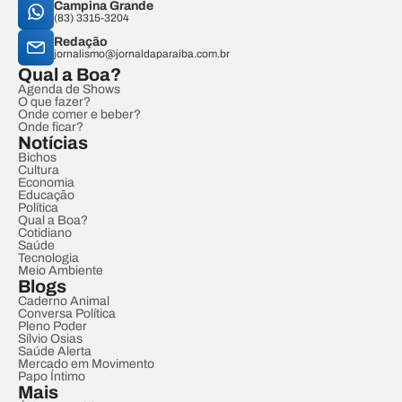
Campina Grande
(83) 3315-3204
Redação
jornalismo@jornaldaparaiba.com.br
Qual a Boa?
Agenda de Shows
O que fazer?
Onde comer e beber?
Onde ficar?
Notícias
Bichos
Cultura
Economia
Educação
Política
Qual a Boa?
Cotidiano
Saúde
Tecnologia
Meio Ambiente
Blogs
Caderno Animal
Conversa Política
Pleno Poder
Sílvio Osias
Saúde Alerta
Mercado em Movimento
Papo Íntimo
Mais