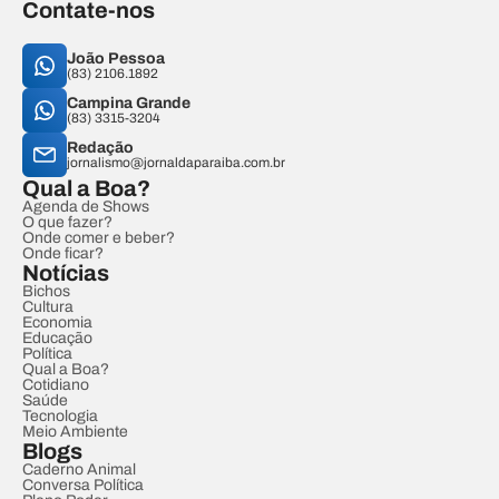
Contate-nos
João Pessoa
(83) 2106.1892
Campina Grande
(83) 3315-3204
Redação
jornalismo@jornaldaparaiba.com.br
Qual a Boa?
Agenda de Shows
O que fazer?
Onde comer e beber?
Onde ficar?
Notícias
Bichos
Cultura
Economia
Educação
Política
Qual a Boa?
Cotidiano
Saúde
Tecnologia
Meio Ambiente
Blogs
Caderno Animal
Conversa Política