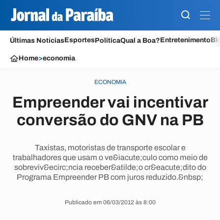
Esportes
Entretenimento
Bl
Últimas Notícias
Política
Qual a Boa?
Home
>
economia
ECONOMIA
Empreender vai incentivar
conversão do GNV na PB
Taxistas, motoristas de transporte escolar e
trabalhadores que usam o ve&iacute;culo como meio de
sobreviv&ecirc;ncia receber&atilde;o cr&eacute;dito do
Programa Empreender PB com juros reduzido.&nbsp;
Publicado em 06/03/2012 às 8:00