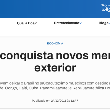
Siga 
Siga 
Entretenimento
Blogs
Qual a Boa?
ECONOMIA
conquista novos me
exterior
devem deixar o Brasil no pr&oacute;ximo m&ecirc;s com destino
de, Congo, Haiti, Cuba, Panam&aacute; e Rep&uacute;blica Do
Publicado em 24/12/2011 às 12:47