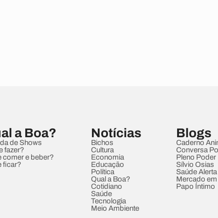
al a Boa?
Notícias
Blogs
da de Shows
Bichos
Caderno Ani
e fazer?
Cultura
Conversa Pol
 comer e beber?
Economia
Pleno Poder
 ficar?
Educação
Sílvio Osias
Política
Saúde Alerta
Qual a Boa?
Mercado em
Cotidiano
Papo Íntimo
Saúde
Tecnologia
Meio Ambiente