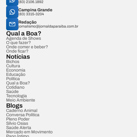
(83) 2106.1892
Campina Grande
(83) 3315-3204
Redação
jornalismo@jornaldaparaiba.com.br
Qual a Boa?
Agenda de Shows
O que fazer?
Onde comer e beber?
Onde ficar?
Notícias
Bichos
Cultura
Economia
Educação
Política
Qual a Boa?
Cotidiano
Saúde
Tecnologia
Meio Ambiente
Blogs
Caderno Animal
Conversa Política
Pleno Poder
Sílvio Osias
Saúde Alerta
Mercado em Movimento
Papo Íntimo