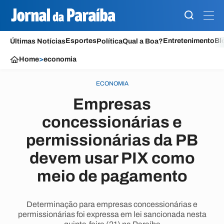
Esportes
Entretenimento
Bl
Últimas Notícias
Política
Qual a Boa?
Home
>
economia
ECONOMIA
Empresas
concessionárias e
permissionárias da PB
devem usar PIX como
meio de pagamento
Determinação para empresas concessionárias e
permissionárias foi expressa em lei sancionada nesta