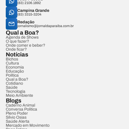
(83) 2106.1892
Campina Grande
(83) 3315-3204
Redação
jornalismo@jornaldaparaiba.com.br
Qual a Boa?
Agenda de Shows
O que fazer?
Onde comer e beber?
Onde ficar?
Notícias
Bichos
Cultura
Economia
Educação
Política
Qual a Boa?
Cotidiano
Saúde
Tecnologia
Meio Ambiente
Blogs
Caderno Animal
Conversa Política
Pleno Poder
Sílvio Osias
Saúde Alerta
Mercado em Movimento