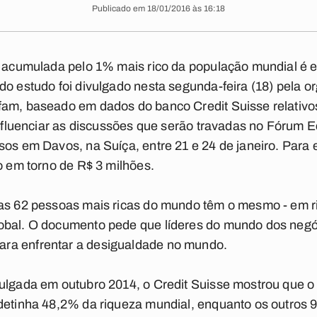
Publicado em 18/01/2016 às 16:18
a acumulada pelo 1% mais rico da população mundial é e
do estudo foi divulgado nesta segunda-feira (18) pela o
fam, baseado em dados do banco Credit Suisse relativo
 influenciar as discussões que serão travadas no Fórum
sos em Davos, na Suíça, entre 21 e 24 de janeiro. Para e
o em torno de R$ 3 milhões.
 as 62 pessoas mais ricas do mundo têm o mesmo - em r
obal. O documento pede que líderes do mundo dos negóci
ra enfrentar a desigualdade no mundo.
vulgada em outubro 2014, o Credit Suisse mostrou que o
 detinha 48,2% da riqueza mundial, enquanto os outros