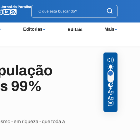
o
o
Jornal da Paraíba
Jornal da Paraíba
Editorias
Mais
Editais
opulação
os 99%
mo - em riqueza - que toda a