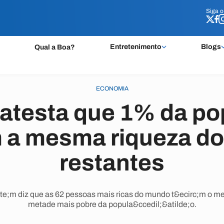
Siga 
Siga 
Entretenimento
Blogs
Qual a Boa?
ECONOMIA
atesta que 1% da p
 a mesma riqueza d
restantes
e;m diz que as 62 pessoas mais ricas do mundo t&ecirc;m o mes
metade mais pobre da popula&ccedil;&atilde;o.