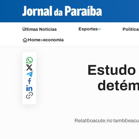
Esportes
Últimas Notícias
Política
Home
>
economia
Estudo 
detém
Relat&oacute;rio tamb&eacut