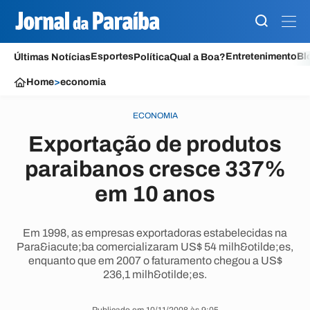
Esportes
Entretenimento
Bl
Últimas Notícias
Política
Qual a Boa?
Home
>
economia
ECONOMIA
Exportação de produtos
paraibanos cresce 337%
em 10 anos
Em 1998, as empresas exportadoras estabelecidas na
Para&iacute;ba comercializaram US$ 54 milh&otilde;es,
enquanto que em 2007 o faturamento chegou a US$
236,1 milh&otilde;es.