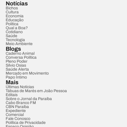
Notícias
Bichos
Cultura
Economia
Educação
Política
Qual a Boa?
Cotidiano
Saúde
Tecnologia
Meio Ambiente
Blogs
Caderno Animal
Conversa Política
Pleno Poder
Sílvio Osias
Saúde Alerta
Mercado em Movimento
Papo Íntimo
Mais
Últimas Notícias
Tábuas de Marés em João Pessoa
Editais
Sobre o Jornal da Paraíba
Cabo Branco FM
CBN Paraíba
Expediente
Comercial
Fale Conosco
Política de Privacidade
Espaço Opinião