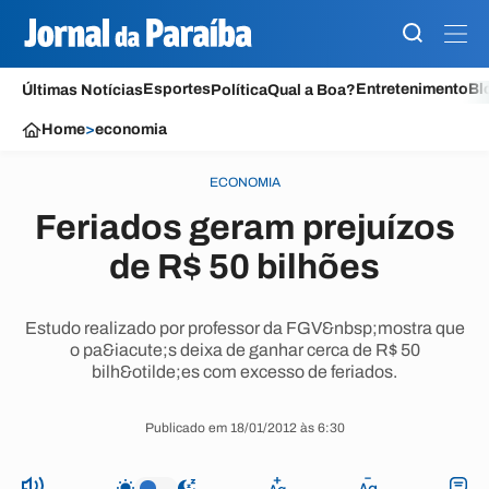
Esportes
Entretenimento
Bl
Últimas Notícias
Política
Qual a Boa?
Home
>
economia
ECONOMIA
Feriados geram prejuízos
de R$ 50 bilhões
Estudo realizado por professor da FGV&nbsp;mostra que
o pa&iacute;s deixa de ganhar cerca de R$ 50
bilh&otilde;es com excesso de feriados.
Publicado em 18/01/2012 às 6:30