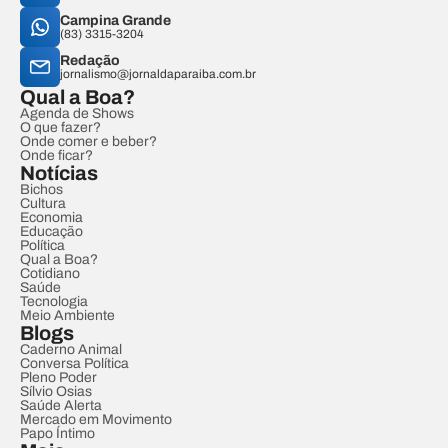
Campina Grande
(83) 3315-3204
Redação
jornalismo@jornaldaparaiba.com.br
Qual a Boa?
Agenda de Shows
O que fazer?
Onde comer e beber?
Onde ficar?
Notícias
Bichos
Cultura
Economia
Educação
Política
Qual a Boa?
Cotidiano
Saúde
Tecnologia
Meio Ambiente
Blogs
Caderno Animal
Conversa Política
Pleno Poder
Sílvio Osias
Saúde Alerta
Mercado em Movimento
Papo Íntimo