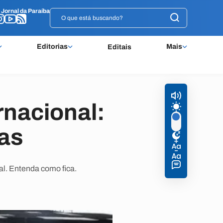
o
o
Jornal da Paraíba
Jornal da Paraíba
Editorias
Mais
Editais
rnacional:
as
l. Entenda como fica.