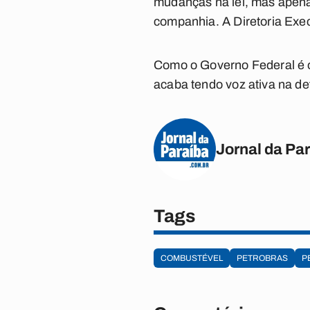
mudanças na lei, mas apena
companhia. A Diretoria Exec
Como o Governo Federal é o
acaba tendo voz ativa na de
Jornal da Pa
Tags
COMBUSTÉVEL
PETROBRAS
P