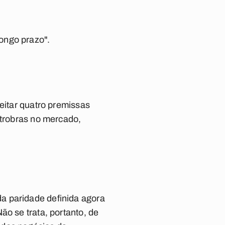
ongo prazo".
peitar quatro premissas
etrobras no mercado,
a paridade definida agora
ão se trata, portanto, de