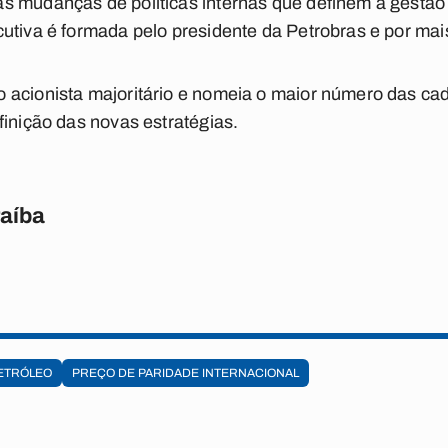
s mudanças de políticas internas que definem a gestão
utiva é formada pelo presidente da Petrobras e por mais
 acionista majoritário e nomeia o maior número das cad
finição das novas estratégias.
raíba
ETRÓLEO
PREÇO DE PARIDADE INTERNACIONAL