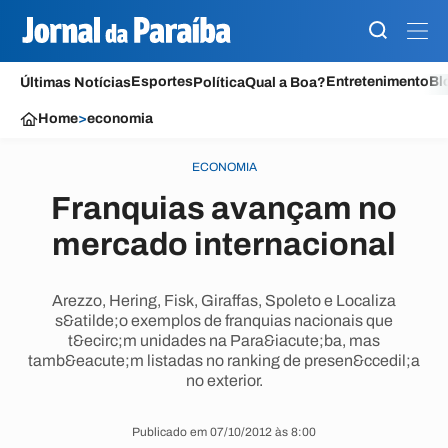
Esportes
Entretenimento
Bl
Últimas Notícias
Política
Qual a Boa?
Home
>
economia
ECONOMIA
Franquias avançam no
mercado internacional
Arezzo, Hering, Fisk, Giraffas, Spoleto e Localiza
s&atilde;o exemplos de franquias nacionais que
t&ecirc;m unidades na Para&iacute;ba, mas
tamb&eacute;m listadas no ranking de presen&ccedil;a
no exterior.
Publicado em 07/10/2012 às 8:00