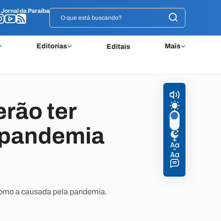
o
o
Jornal da Paraíba
Jornal da Paraíba
Editorias
Mais
Editais
rão ter
a pandemia
, como a causada pela pandemia.