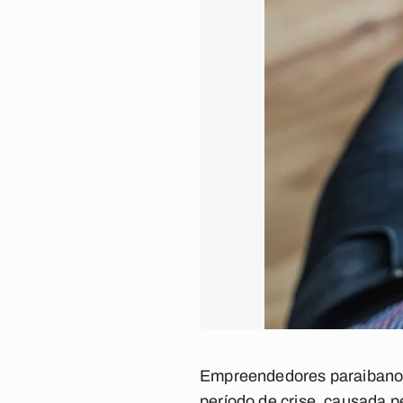
Empreendedores paraibanos
período de crise, causada p