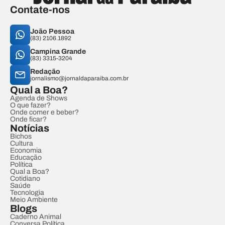
Contate-nos
João Pessoa
(83) 2106.1892
Campina Grande
(83) 3315-3204
Redação
jornalismo@jornaldaparaiba.com.br
Qual a Boa?
Agenda de Shows
O que fazer?
Onde comer e beber?
Onde ficar?
Notícias
Bichos
Cultura
Economia
Educação
Política
Qual a Boa?
Cotidiano
Saúde
Tecnologia
Meio Ambiente
Blogs
Caderno Animal
Conversa Política