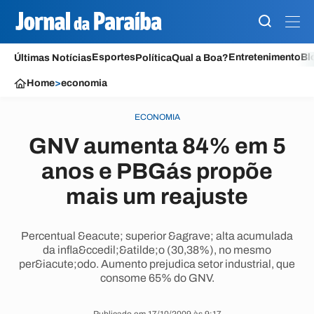
Esportes
Entretenimento
Bl
Últimas Notícias
Política
Qual a Boa?
Home
>
economia
ECONOMIA
GNV aumenta 84% em 5
anos e PBGás propõe
mais um reajuste
Percentual &eacute; superior &agrave; alta acumulada
da infla&ccedil;&atilde;o (30,38%), no mesmo
per&iacute;odo. Aumento prejudica setor industrial, que
consome 65% do GNV.