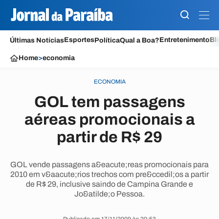
Esportes
Entretenimento
Bl
Últimas Notícias
Política
Qual a Boa?
Home
>
economia
ECONOMIA
GOL tem passagens
aéreas promocionais a
partir de R$ 29
GOL vende passagens a&eacute;reas promocionais para
2010 em v&aacute;rios trechos com pre&ccedil;os a partir
de R$ 29, inclusive saindo de Campina Grande e
Jo&atilde;o Pessoa.