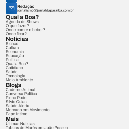
Redação
jornalismo@jornaldaparaiba.com.br
Qual a Boa?
Agenda de Shows
O que fazer?
Onde comer e beber?
Onde ficar?
Notícias
Bichos
Cultura
Economia
Educação
Política
Qual a Boa?
Cotidiano
Saúde
Tecnologia
Meio Ambiente
Blogs
Caderno Animal
Conversa Política
Pleno Poder
Sílvio Osias
Saúde Alerta
Mercado em Movimento
Papo Íntimo
Mais
Últimas Notícias
Tábuas de Marés em João Pessoa