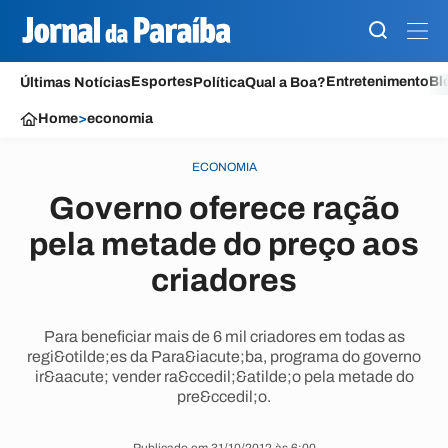
Esportes
Entretenimento
Bl
Últimas Notícias
Política
Qual a Boa?
Home
>
economia
ECONOMIA
Governo oferece ração
pela metade do preço aos
criadores
Para beneficiar mais de 6 mil criadores em todas as
regi&otilde;es da Para&iacute;ba, programa do governo
ir&aacute; vender ra&ccedil;&atilde;o pela metade do
pre&ccedil;o.