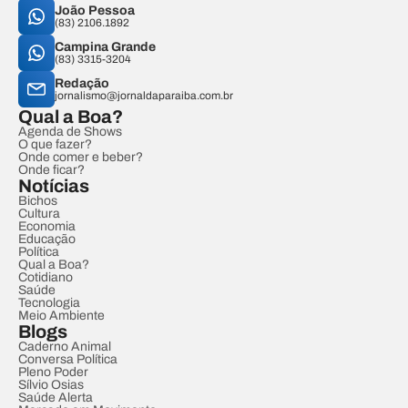
João Pessoa
(83) 2106.1892
Campina Grande
(83) 3315-3204
Redação
jornalismo@jornaldaparaiba.com.br
Qual a Boa?
Agenda de Shows
O que fazer?
Onde comer e beber?
Onde ficar?
Notícias
Bichos
Cultura
Economia
Educação
Política
Qual a Boa?
Cotidiano
Saúde
Tecnologia
Meio Ambiente
Blogs
Caderno Animal
Conversa Política
Pleno Poder
Sílvio Osias
Saúde Alerta