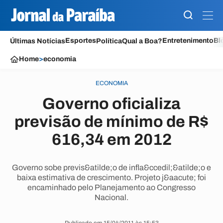
Esportes
Entretenimento
Bl
Últimas Notícias
Política
Qual a Boa?
Home
>
economia
ECONOMIA
Governo oficializa
previsão de mínimo de R$
616,34 em 2012
Governo sobe previs&atilde;o de infla&ccedil;&atilde;o e
baixa estimativa de crescimento. Projeto j&aacute; foi
encaminhado pelo Planejamento ao Congresso
Nacional.