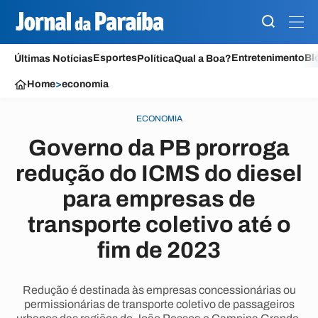
Esportes
Entretenimento
Bl
Últimas Notícias
Política
Qual a Boa?
Home
>
economia
ECONOMIA
Governo da PB prorroga
redução do ICMS do diesel
para empresas de
transporte coletivo até o
fim de 2023
Redução é destinada às empresas concessionárias ou
permissionárias de transporte coletivo de passageiros