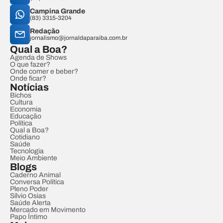
Campina Grande
(83) 3315-3204
Redação
jornalismo@jornaldaparaiba.com.br
Qual a Boa?
Agenda de Shows
O que fazer?
Onde comer e beber?
Onde ficar?
Notícias
Bichos
Cultura
Economia
Educação
Política
Qual a Boa?
Cotidiano
Saúde
Tecnologia
Meio Ambiente
Blogs
Caderno Animal
Conversa Política
Pleno Poder
Sílvio Osias
Saúde Alerta
Mercado em Movimento
Papo Íntimo