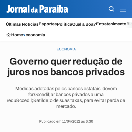
Esportes
Entretenimento
Bl
Últimas Notícias
Política
Qual a Boa?
Home
>
economia
ECONOMIA
Governo quer redução de
juros nos bancos privados
Medidas adotadas pelos bancos estatais, devem
for&ccedil;ar bancos privados a uma
redu&ccedil;&atilde;o de suas taxas, para evitar perda de
mercado.
Publicado em 11/04/2012 às 6:30