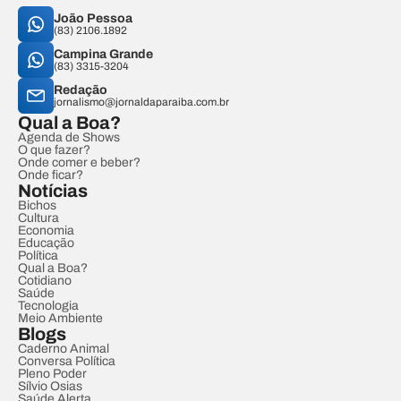
João Pessoa
(83) 2106.1892
Campina Grande
(83) 3315-3204
Redação
jornalismo@jornaldaparaiba.com.br
Qual a Boa?
Agenda de Shows
O que fazer?
Onde comer e beber?
Onde ficar?
Notícias
Bichos
Cultura
Economia
Educação
Política
Qual a Boa?
Cotidiano
Saúde
Tecnologia
Meio Ambiente
Blogs
Caderno Animal
Conversa Política
Pleno Poder
Sílvio Osias
Saúde Alerta