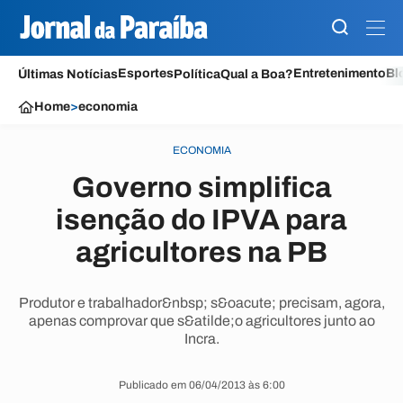
Esportes
Entretenimento
Bl
Últimas Notícias
Política
Qual a Boa?
Home
>
economia
ECONOMIA
Governo simplifica
isenção do IPVA para
agricultores na PB
Produtor e trabalhador&nbsp; s&oacute; precisam, agora,
apenas comprovar que s&atilde;o agricultores junto ao
Incra.
Publicado em 06/04/2013 às 6:00