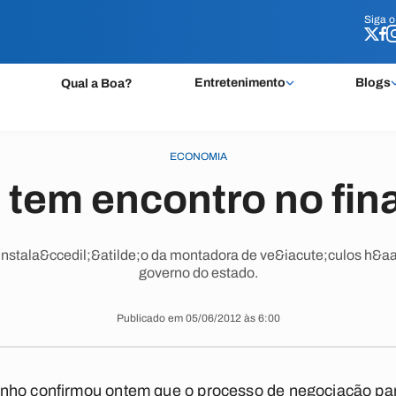
Siga 
Siga 
Entretenimento
Blogs
Qual a Boa?
ECONOMIA
tem encontro no fin
instala&ccedil;&atilde;o da montadora de ve&iacute;culos h&a
governo do estado.
Publicado em 05/06/2012 às 6:00
nho confirmou ontem que o processo de negociação para