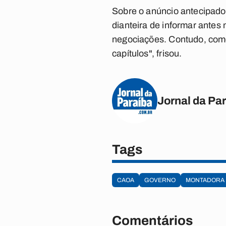
Sobre o anúncio antecipado
dianteira de informar ante
negociações. Contudo, como 
capítulos", frisou.
Jornal da Pa
Tags
CAOA
GOVERNO
MONTADORA
Comentários