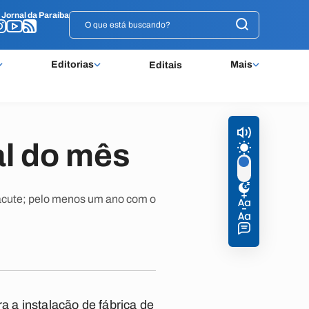
o
o
Jornal da Paraíba
Jornal da Paraíba
Editorias
Mais
Editais
al do mês
acute; pelo menos um ano com o
 a instalação de fábrica de