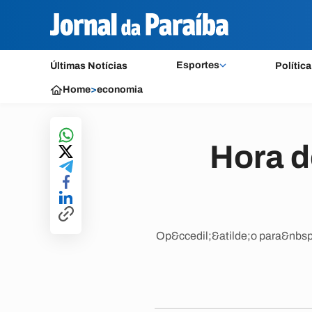
Esportes
Últimas Notícias
Política
Home
>
economia
Hora d
Op&ccedil;&atilde;o para&nbsp;