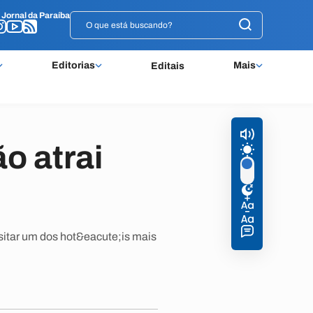
o
o
Jornal da Paraíba
Jornal da Paraíba
Editorias
Mais
Editais
o atrai
sitar um dos hot&eacute;is mais