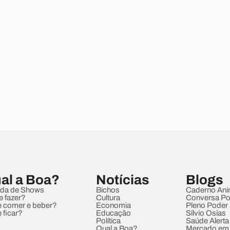
al a Boa?
Notícias
Blogs
da de Shows
Bichos
Caderno Ani
e fazer?
Cultura
Conversa Pol
 comer e beber?
Economia
Pleno Poder
 ficar?
Educação
Sílvio Osias
Política
Saúde Alerta
Qual a Boa?
Mercado em