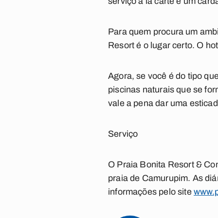
serviço à la carte e um car
Para quem procura um ambien
Resort é o lugar certo. O h
Agora, se você é do tipo qu
piscinas naturais que se f
vale a pena dar uma esticad
Serviço
O Praia Bonita Resort & Conv
praia de Camurupim. As diár
informações pelo site
www.p