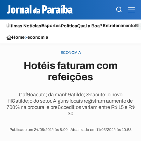
Esportes
Entretenimento
Bl
Últimas Notícias
Política
Qual a Boa?
Home
>
economia
ECONOMIA
Hotéis faturam com
refeições
Caf&eacute; da manh&atilde; &eacute; o novo
fil&atilde;o do setor. Alguns locais registram aumento de
700% na procura, e pre&ccedil;os variam entre R$ 15 e R$
30
Publicado em 24/08/2014 às 8:00 | Atualizado em 11/03/2024 às 10:53