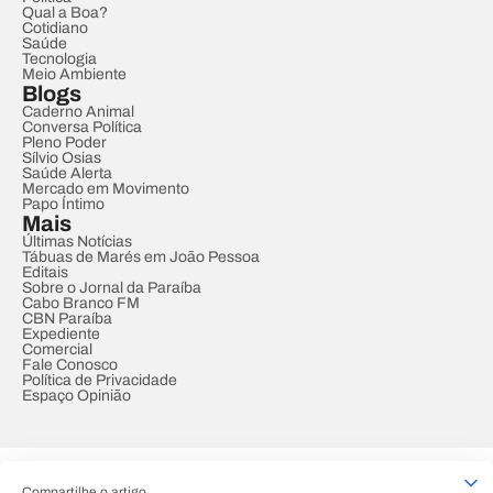
Qual a Boa?
Cotidiano
Saúde
Tecnologia
Meio Ambiente
Blogs
Caderno Animal
Conversa Política
Pleno Poder
Sílvio Osias
Saúde Alerta
Mercado em Movimento
Papo Íntimo
Mais
Últimas Notícias
Tábuas de Marés em João Pessoa
Editais
Sobre o Jornal da Paraíba
Cabo Branco FM
CBN Paraíba
Expediente
Comercial
Fale Conosco
Política de Privacidade
Espaço Opinião
© REDE PARAÍBA DE COMUNICAÇÃO
Compartilhe o artigo