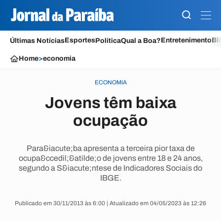
Esportes
Entretenimento
Bl
Últimas Notícias
Política
Qual a Boa?
Home
>
economia
ECONOMIA
Jovens têm baixa
ocupação
Para&iacute;ba apresenta a terceira pior taxa de
ocupa&ccedil;&atilde;o de jovens entre 18 e 24 anos,
segundo a S&iacute;ntese de Indicadores Sociais do
IBGE.
Publicado em 30/11/2013 às 6:00 | Atualizado em 04/05/2023 às 12:26