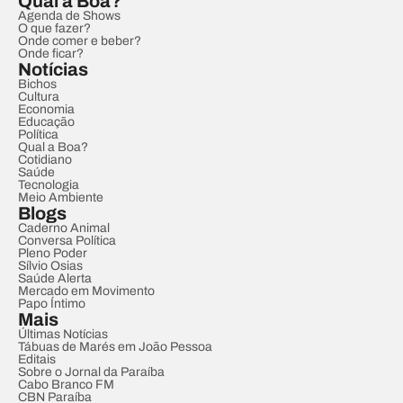
Qual a Boa?
Agenda de Shows
O que fazer?
Onde comer e beber?
Onde ficar?
Notícias
Bichos
Cultura
Economia
Educação
Política
Qual a Boa?
Cotidiano
Saúde
Tecnologia
Meio Ambiente
Blogs
Caderno Animal
Conversa Política
Pleno Poder
Sílvio Osias
Saúde Alerta
Mercado em Movimento
Papo Íntimo
Mais
Últimas Notícias
Tábuas de Marés em João Pessoa
Editais
Sobre o Jornal da Paraíba
Cabo Branco FM
CBN Paraíba