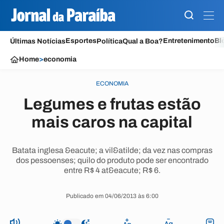
Esportes
Entretenimento
Bl
Últimas Notícias
Política
Qual a Boa?
Home
>
economia
ECONOMIA
Legumes e frutas estão
mais caros na capital
Batata inglesa &eacute; a vil&atilde; da vez nas compras
dos pessoenses; quilo do produto pode ser encontrado
entre R$ 4 at&eacute; R$ 6.
Publicado em 04/06/2013 às 6:00