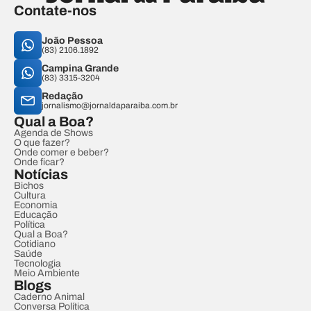
Contate-nos
João Pessoa
(83) 2106.1892
Campina Grande
(83) 3315-3204
Redação
jornalismo@jornaldaparaiba.com.br
Qual a Boa?
Agenda de Shows
O que fazer?
Onde comer e beber?
Onde ficar?
Notícias
Bichos
Cultura
Economia
Educação
Política
Qual a Boa?
Cotidiano
Saúde
Tecnologia
Meio Ambiente
Blogs
Caderno Animal
Conversa Política