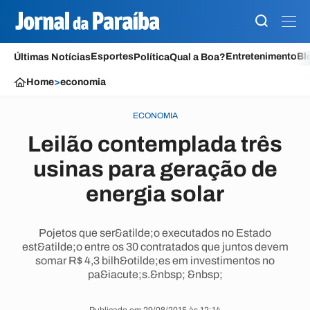
Esportes
Entretenimento
Bl
Últimas Notícias
Política
Qual a Boa?
Home
>
economia
ECONOMIA
Leilão contemplada três
usinas para geração de
energia solar
Pojetos que ser&atilde;o executados no Estado
est&atilde;o entre os 30 contratados que juntos devem
somar R$ 4,3 bilh&otilde;es em investimentos no
pa&iacute;s.&nbsp; &nbsp;