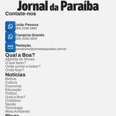
Contate-nos
João Pessoa
(83) 2106.1892
Campina Grande
(83) 3315-3204
Redação
jornalismo@jornaldaparaiba.com.br
Qual a Boa?
Agenda de Shows
O que fazer?
Onde comer e beber?
Onde ficar?
Notícias
Bichos
Cultura
Economia
Educação
Política
Qual a Boa?
Cotidiano
Saúde
Tecnologia
Meio Ambiente