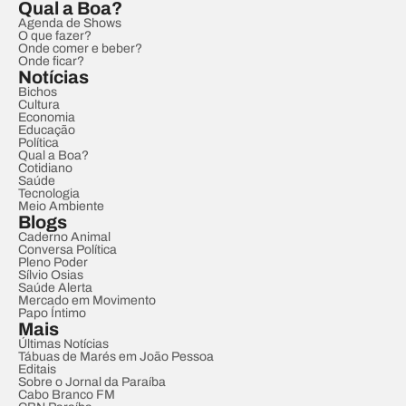
Qual a Boa?
Agenda de Shows
O que fazer?
Onde comer e beber?
Onde ficar?
Notícias
Bichos
Cultura
Economia
Educação
Política
Qual a Boa?
Cotidiano
Saúde
Tecnologia
Meio Ambiente
Blogs
Caderno Animal
Conversa Política
Pleno Poder
Sílvio Osias
Saúde Alerta
Mercado em Movimento
Papo Íntimo
Mais
Últimas Notícias
Tábuas de Marés em João Pessoa
Editais
Sobre o Jornal da Paraíba
Cabo Branco FM