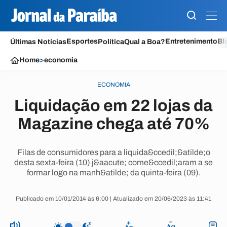
Esportes
Entretenimento
Bl
Últimas Notícias
Política
Qual a Boa?
Home
>
economia
ECONOMIA
Liquidação em 22 lojas da
Magazine chega até 70%
Filas de consumidores para a liquida&ccedil;&atilde;o
desta sexta-feira (10) j&aacute; come&ccedil;aram a se
formar logo na manh&atilde; da quinta-feira (09).
Publicado em 10/01/2014 às 6:00 | Atualizado em 20/06/2023 às 11:41