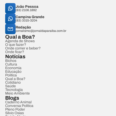
João Pessoa
(83) 2106.1892
Campina Grande
(83) 3315-3204
Redação
jornalismo@jornaldaparaiba.com.br
Qual a Boa?
Agenda de Shows
O que fazer?
Onde comer e beber?
Onde ficar?
Notícias
Bichos
Cultura
Economia
Educação
Política
Qual a Boa?
Cotidiano
Saúde
Tecnologia
Meio Ambiente
Blogs
Caderno Animal
Conversa Política
Pleno Poder
Sílvio Osias