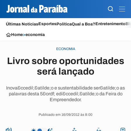
Esportes
Entretenimento
Bl
Últimas Notícias
Política
Qual a Boa?
Home
>
economia
ECONOMIA
Livro sobre oportunidades
será lançado
Inova&ccedil;&atilde;o e sustentabilidade ser&atilde;o as
palavras desta 5&ordf; edi&ccedil;&atilde;o da Feira do
Empreendedor.
Publicado em 16/09/2012 às 8:00