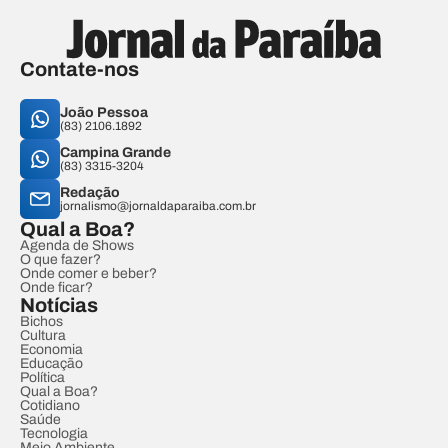
Contate-nos
João Pessoa
(83) 2106.1892
Campina Grande
(83) 3315-3204
Redação
jornalismo@jornaldaparaiba.com.br
Qual a Boa?
Agenda de Shows
O que fazer?
Onde comer e beber?
Onde ficar?
Notícias
Bichos
Cultura
Economia
Educação
Política
Qual a Boa?
Cotidiano
Saúde
Tecnologia
Meio Ambiente