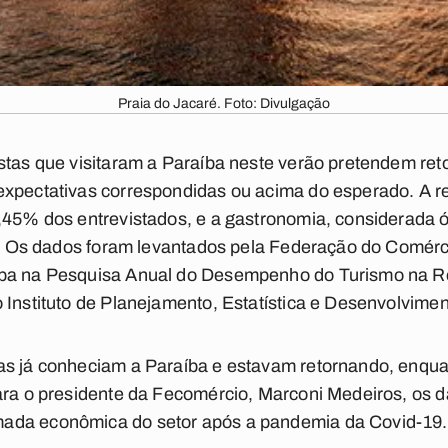
Praia do Jacaré. Foto: Divulgação
stas que visitaram a Paraíba neste verão pretendem ret
expectativas correspondidas ou acima do esperado. A r
7,45% dos entrevistados, e a gastronomia, considerada 
os. Os dados foram levantados pela Federação do Comérc
íba na Pesquisa Anual do Desempenho do Turismo na Re
 Instituto de Planejamento, Estatística e Desenvolvime
as já conheciam a Paraíba e estavam retornando, enqua
ara o presidente da Fecomércio, Marconi Medeiros, os d
ada econômica do setor após a pandemia da Covid-19.