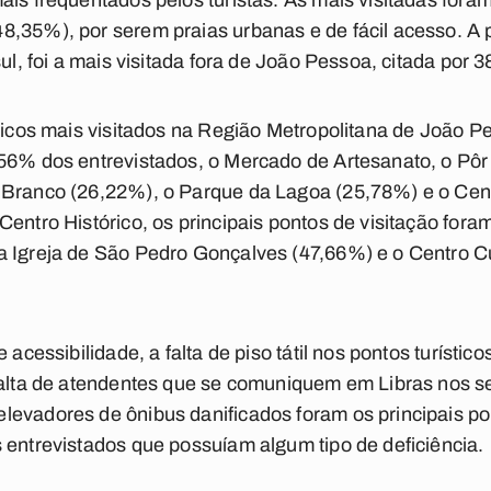
mais frequentados pelos turistas. As mais visitadas fo
,35%), por serem praias urbanas e de fácil acesso. A 
sul, foi a mais visitada fora de João Pessoa, citada por
sticos mais visitados na Região Metropolitana de João P
56% dos entrevistados, o Mercado de Artesanato, o Pôr 
Branco (26,22%), o Parque da Lagoa (25,78%) e o Centr
Centro Histórico, os principais pontos de visitação fora
a Igreja de São Pedro Gonçalves (47,66%) e o Centro Cu
e acessibilidade, a falta de piso tátil nos pontos turísti
falta de atendentes que se comuniquem em Libras nos s
levadores de ônibus danificados foram os principais 
 entrevistados que possuíam algum tipo de deficiência.