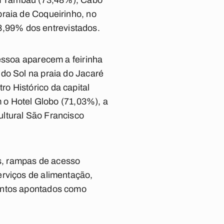
ram Tambaú (73,48%), Cabo
praia de Coqueirinho, no
 38,99% dos entrevistados.
essoa aparecem a feirinha
do Sol na praia do Jacaré
o Histórico da capital
m o Hotel Globo (71,03%), a
ltural São Francisco
cos, rampas de acesso
erviços de alimentação,
pontos apontados como