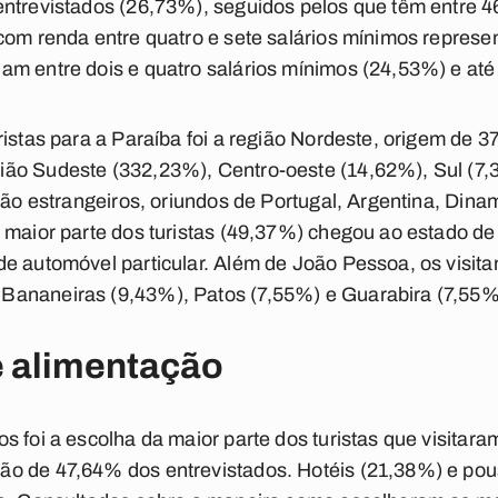
ntrevistados (26,73%), seguidos pelos que têm entre 4
 com renda entre quatro e sete salários mínimos repres
m entre dois e quatro salários mínimos (24,53%) e até 
ristas para a Paraíba foi a região Nordeste, origem de 
ão Sudeste (332,23%), Centro-oeste (14,62%), Sul (7,
são estrangeiros, oriundos de Portugal, Argentina, Dinam
A maior parte dos turistas (49,37%) chegou ao estado d
de automóvel particular. Além de João Pessoa, os vis
Bananeiras (9,43%), Patos (7,55%) e Guarabira (7,55%
 alimentação
s foi a escolha da maior parte dos turistas que visitar
o de 47,64% dos entrevistados. Hotéis (21,38%) e po