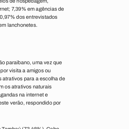
meios de hospedagem,
ernet; 7,39% em agências de
80,97% dos entrevistados
 em lanchonetes.
erão paraibano, uma vez que
por visita a amigos ou
 atrativos para a escolha de
 os atrativos naturais
agandas na internet e
este verão, respondido por