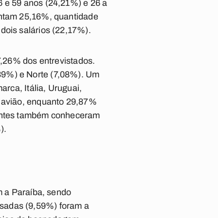
6 e 59 anos (24,21%) e 26 a
entam 25,16%, quantidade
dois salários (22,17%).
37,26% dos entrevistados.
39%) e Norte (7,08%). Um
arca, Itália, Uruguai,
e avião, enquanto 29,87%
itantes também conheceram
).
am a Paraíba, sendo
usadas (9,59%) foram a