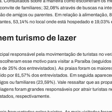
ha. Consultados sobre a maneira como escolheram os 
convite de familiares; 32,08% através de buscas na int
ção de amigos ou parentes. Em relação à alimentação, 
rantes, 53,14% no local onde está hospedado e 19,03%
hem turismo de lazer
incipal responsável pela movimentação de turistas no v
olheram esse motivo para visitar a Paraíba (seguidos 
m de 25% dos entrevistados). As praias foram os maiores
ido por 81,57% dos entrevistados. Em seguida aparecem
gos ou familiares (23,59%). Vale ressaltar que as prop
iagens foram grandes responsáveis por atrair turistas n
stados, respectivamente.