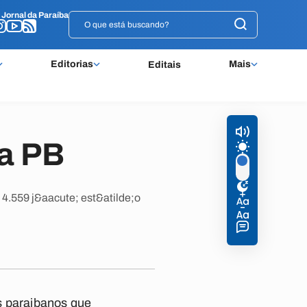
o
o
Jornal da Paraíba
Jornal da Paraíba
Editorias
Mais
Editais
na PB
4.559 j&aacute; est&atilde;o
s paraibanos que