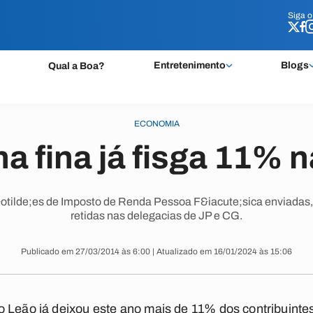
Siga 
Siga 
Entretenimento
Blogs
Qual a Boa?
ECONOMIA
a fina já fisga 11% 
otilde;es de Imposto de Renda Pessoa F&iacute;sica enviadas, 
retidas nas delegacias de JP e CG.
Publicado em 27/03/2014 às 6:00 | Atualizado em 16/01/2024 às 15:06
o Leão já deixou este ano mais de 11% dos contribuinte