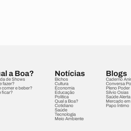
al a Boa?
Notícias
Blogs
da de Shows
Bichos
Caderno Ani
e fazer?
Cultura
Conversa Pol
 comer e beber?
Economia
Pleno Poder
 ficar?
Educação
Sílvio Osias
Política
Saúde Alerta
Qual a Boa?
Mercado em
Cotidiano
Papo Íntimo
Saúde
Tecnologia
Meio Ambiente