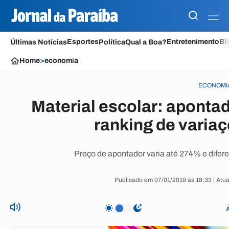
Esportes
Entretenimento
Bl
Últimas Notícias
Política
Qual a Boa?
Home
>
economia
ECONOMI
Material escolar: aponta
ranking de varia
Preço de apontador varia até 274% e difer
Publicado em 07/01/2019 às 18:33 | Atu