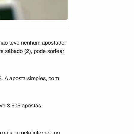
, não teve nenhum apostador
e sábado (2), pode sortear
8
. A aposta simples, com
eve 3.505 apostas
 país ou pela internet, no