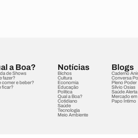
al a Boa?
Notícias
Blogs
da de Shows
Bichos
Caderno Ani
e fazer?
Cultura
Conversa Pol
 comer e beber?
Economia
Pleno Poder
 ficar?
Educação
Sílvio Osias
Política
Saúde Alerta
Qual a Boa?
Mercado em
Cotidiano
Papo Íntimo
Saúde
Tecnologia
Meio Ambiente