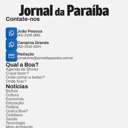
Contate-nos
João Pessoa
(83) 2106.1892
Campina Grande
(83) 3315-3204
Redação
jornalismo@jornaldaparaiba.com.br
Qual a Boa?
Agenda de Shows
O que fazer?
Onde comer e beber?
Onde ficar?
Notícias
Bichos
Cultura
Economia
Educação
Política
Qual a Boa?
Cotidiano
Saúde
Tecnologia
Meio Ambiente