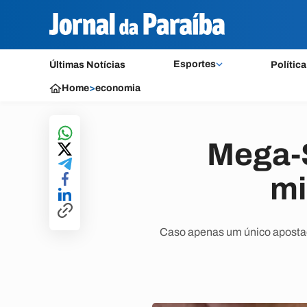
Esportes
Últimas Notícias
Política
Home
>
economia
Mega-S
mi
Caso apenas um único apostad