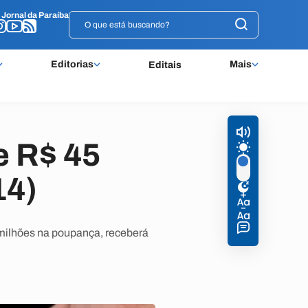
o
o
Jornal da Paraíba
Jornal da Paraíba
Editorias
Mais
Editais
e R$ 45
14)
milhões na poupança, receberá