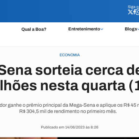
Siga 
Siga 
Entretenimento
Blogs
Qual a Boa?
ECONOMIA
ena sorteia cerca d
lhões nesta quarta (
or ganhe o prêmio principal da Mega-Sena e aplique os R$ 45 
R$ 304,5 mil de rendimento no primeiro mês.
Publicado em 14/06/2023 às 8:26