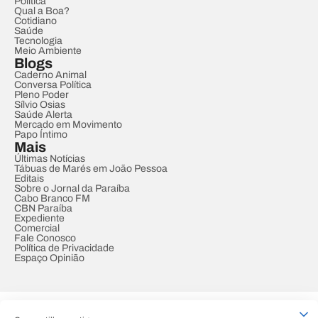
Política
Qual a Boa?
Cotidiano
Saúde
Tecnologia
Meio Ambiente
Blogs
Caderno Animal
Conversa Política
Pleno Poder
Sílvio Osias
Saúde Alerta
Mercado em Movimento
Papo Íntimo
Mais
Últimas Notícias
Tábuas de Marés em João Pessoa
Editais
Sobre o Jornal da Paraíba
Cabo Branco FM
CBN Paraíba
Expediente
Comercial
Fale Conosco
Política de Privacidade
Espaço Opinião
© REDE PARAÍBA DE COMUNICAÇÃO