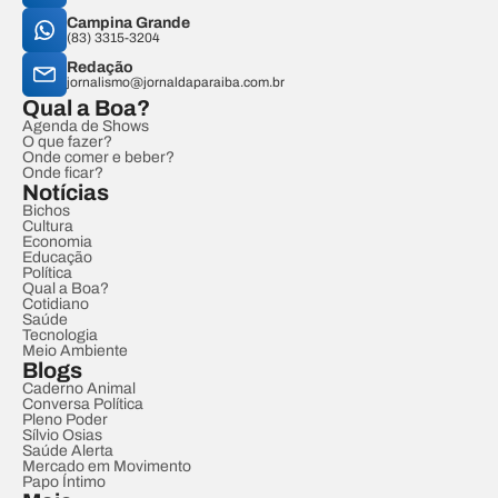
Campina Grande
(83) 3315-3204
Redação
jornalismo@jornaldaparaiba.com.br
Qual a Boa?
Agenda de Shows
O que fazer?
Onde comer e beber?
Onde ficar?
Notícias
Bichos
Cultura
Economia
Educação
Política
Qual a Boa?
Cotidiano
Saúde
Tecnologia
Meio Ambiente
Blogs
Caderno Animal
Conversa Política
Pleno Poder
Sílvio Osias
Saúde Alerta
Mercado em Movimento
Papo Íntimo