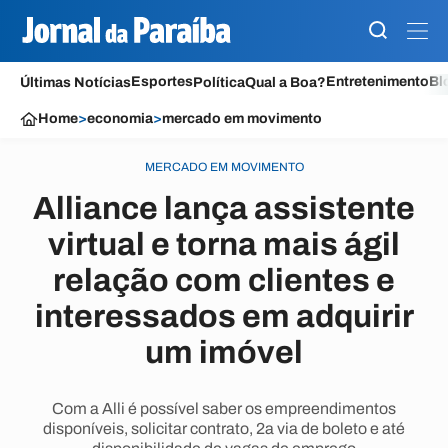
Esportes
Entretenimento
Bl
Últimas Notícias
Política
Qual a Boa?
Home
>
economia
>
mercado em movimento
MERCADO EM MOVIMENTO
Alliance lança assistente
virtual e torna mais ágil
relação com clientes e
interessados em adquirir
um imóvel
Com a Alli é possível saber os empreendimentos
disponíveis, solicitar contrato, 2a via de boleto e até