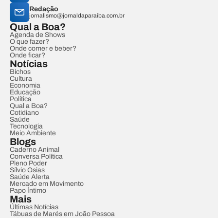
Redação
jornalismo@jornaldaparaiba.com.br
Qual a Boa?
Agenda de Shows
O que fazer?
Onde comer e beber?
Onde ficar?
Notícias
Bichos
Cultura
Economia
Educação
Política
Qual a Boa?
Cotidiano
Saúde
Tecnologia
Meio Ambiente
Blogs
Caderno Animal
Conversa Política
Pleno Poder
Sílvio Osias
Saúde Alerta
Mercado em Movimento
Papo Íntimo
Mais
Últimas Notícias
Tábuas de Marés em João Pessoa