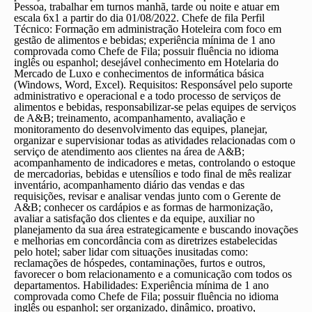
Pessoa, trabalhar em turnos manhã, tarde ou noite e atuar em
escala 6x1 a partir do dia 01/08/2022.
Chefe de fila
Perfil
Técnico: Formação em administração Hoteleira com foco em
gestão de alimentos e bebidas; experiência mínima de 1 ano
comprovada como Chefe de Fila; possuir fluência no idioma
inglês ou espanhol; desejável conhecimento em Hotelaria do
Mercado de Luxo e conhecimentos de informática básica
(Windows, Word, Excel). Requisitos: Responsável pelo suporte
administrativo e operacional e a todo processo de serviços de
alimentos e bebidas, responsabilizar-se pelas equipes de serviços
de A&B; treinamento, acompanhamento, avaliação e
monitoramento do desenvolvimento das equipes, planejar,
organizar e supervisionar todas as atividades relacionadas com o
serviço de atendimento aos clientes na área de A&B;
acompanhamento de indicadores e metas, controlando o estoque
de mercadorias, bebidas e utensílios e todo final de mês realizar
inventário, acompanhamento diário das vendas e das
requisições, revisar e analisar vendas junto com o Gerente de
A&B; conhecer os cardápios e as formas de harmonização,
avaliar a satisfação dos clientes e da equipe, auxiliar no
planejamento da sua área estrategicamente e buscando inovações
e melhorias em concordância com as diretrizes estabelecidas
pelo hotel; saber lidar com situações inusitadas como:
reclamações de hóspedes, contaminações, furtos e outros,
favorecer o bom relacionamento e a comunicação com todos os
departamentos. Habilidades: Experiência mínima de 1 ano
comprovada como Chefe de Fila; possuir fluência no idioma
inglês ou espanhol; ser organizado, dinâmico, proativo,