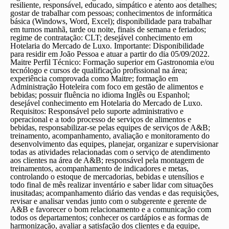
resiliente, responsável, educado, simpático e atento aos detalhes;
gostar de trabalhar com pessoas; conhecimentos de informática
básica (Windows, Word, Excel); disponibilidade para trabalhar
em turnos manhã, tarde ou noite, finais de semana e feriados;
regime de contratação: CLT; desejável conhecimento em
Hotelaria do Mercado de Luxo. Importante: Disponibilidade
para residir em João Pessoa e atuar a partir do dia 05/09/2022.
Maitre
Perfil Técnico: Formação superior em Gastronomia e/ou
tecnólogo e cursos de qualificação profissional na área;
experiência comprovada como Maitre; formação em
Administração Hoteleira com foco em gestão de alimentos e
bebidas; possuir fluência no idioma Inglês ou Espanhol;
desejável conhecimento em Hotelaria do Mercado de Luxo.
Requisitos: Responsável pelo suporte administrativo e
operacional e a todo processo de serviços de alimentos e
bebidas, responsabilizar-se pelas equipes de serviços de A&B;
treinamento, acompanhamento, avaliação e monitoramento do
desenvolvimento das equipes, planejar, organizar e supervisionar
todas as atividades relacionadas com o serviço de atendimento
aos clientes na área de A&B; responsável pela montagem de
treinamentos, acompanhamento de indicadores e metas,
controlando o estoque de mercadorias, bebidas e utensílios e
todo final de mês realizar inventário e saber lidar com situações
inusitadas; acompanhamento diário das vendas e das requisições,
revisar e analisar vendas junto com o subgerente e gerente de
A&B e favorecer o bom relacionamento e a comunicação com
todos os departamentos; conhecer os cardápios e as formas de
harmonização, avaliar a satisfação dos clientes e da equipe,