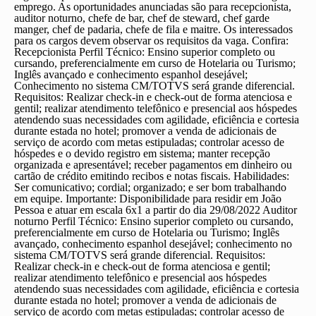
emprego. As oportunidades anunciadas são para recepcionista,
auditor noturno, chefe de bar, chef de steward, chef garde
manger, chef de padaria, chefe de fila e maitre. Os interessados
para os cargos devem observar os requisitos da vaga. Confira:
Recepcionista
Perfil Técnico: Ensino superior completo ou
cursando, preferencialmente em curso de Hotelaria ou Turismo;
Inglês avançado e conhecimento espanhol desejável;
Conhecimento no sistema CM/TOTVS será grande diferencial.
Requisitos: Realizar check-in e check-out de forma atenciosa e
gentil; realizar atendimento telefônico e presencial aos hóspedes
atendendo suas necessidades com agilidade, eficiência e cortesia
durante estada no hotel; promover a venda de adicionais de
serviço de acordo com metas estipuladas; controlar acesso de
hóspedes e o devido registro em sistema; manter recepção
organizada e apresentável; receber pagamentos em dinheiro ou
cartão de crédito emitindo recibos e notas fiscais. Habilidades:
Ser comunicativo; cordial; organizado; e ser bom trabalhando
em equipe. Importante: Disponibilidade para residir em João
Pessoa e atuar em escala 6x1 a partir do dia 29/08/2022
Auditor
noturno
Perfil Técnico: Ensino superior completo ou cursando,
preferencialmente em curso de Hotelaria ou Turismo; Inglês
avançado, conhecimento espanhol desejável; conhecimento no
sistema CM/TOTVS será grande diferencial. Requisitos:
Realizar check-in e check-out de forma atenciosa e gentil;
realizar atendimento telefônico e presencial aos hóspedes
atendendo suas necessidades com agilidade, eficiência e cortesia
durante estada no hotel; promover a venda de adicionais de
serviço de acordo com metas estipuladas; controlar acesso de