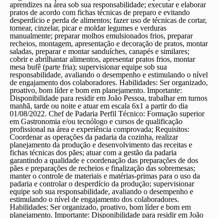
aprendizes na área sob sua responsabilidade; executar e elaborar
pratos de acordo com fichas técnicas de preparo e evitando
desperdício e perda de alimentos; fazer uso de técnicas de cortar,
tornear, cinzelar, picar e moldar legumes e verduras
manualmente; preparar molhos emulsionados frios, preparar
recheios, montagem, apresentação e decoração de pratos, montar
saladas, preparar e montar sanduíches, canapés e similares;
cobrir e abrilhantar alimentos, apresentar pratos frios, montar
mesa bufê (parte fria); supervisionar equipe sob sua
responsabilidade, avaliando o desempenho e estimulando o nível
de engajamento dos colaboradores. Habilidades: Ser organizado,
proativo, bom líder e bom em planejamento. Importante:
Disponibilidade para residir em João Pessoa, trabalhar em turnos
manhã, tarde ou noite e atuar em escala 6x1 a partir do dia
01/08/2022.
Chef de Padaria
Perfil Técnico: Formação superior
em Gastronomia e/ou tecnólogo e cursos de qualificação
profissional na área e experiência comprovada; Requisitos:
Coordenar as operações da padaria da cozinha, realizar
planejamento da produção e desenvolvimento das receitas e
fichas técnicas dos pães; atuar com a gestão da padaria
garantindo a qualidade e coordenação das preparações de dos
pães e preparações de recheios e finalização das sobremesas;
manter o controle de materiais e matérias-primas para o uso da
padaria e controlar o desperdício da produção; supervisionar
equipe sob sua responsabilidade, avaliando o desempenho e
estimulando o nível de engajamento dos colaboradores.
Habilidades: Ser organizado, proativo, bom líder e bom em
planejamento. Importante: Disponibilidade para residir em João