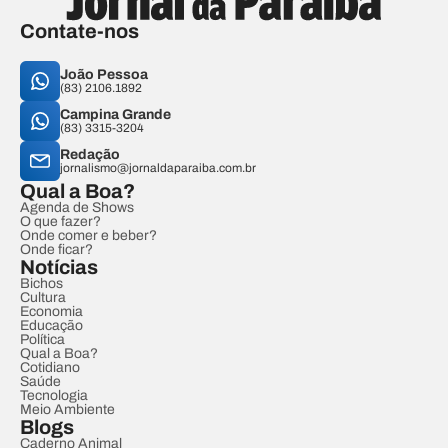
Contate-nos
João Pessoa
(83) 2106.1892
Campina Grande
(83) 3315-3204
Redação
jornalismo@jornaldaparaiba.com.br
Qual a Boa?
Agenda de Shows
O que fazer?
Onde comer e beber?
Onde ficar?
Notícias
Bichos
Cultura
Economia
Educação
Política
Qual a Boa?
Cotidiano
Saúde
Tecnologia
Meio Ambiente
Blogs
Caderno Animal