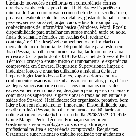
buscando inovações e melhorias em concordância com as
diretrizes estabelecidas pelo hotel. Habilidades: Experiência
mínima de 1 ano comprovada como chefe de bar; ser dinâmico,
proativo, resiliente e atento aos detalhes; gostar de trabalhar com
pessoas; ser responsável, organizado, educado e simpático;
conhecimentos de informática básica (Windows, Word, Excel);
disponibilidade para trabalhar em turnos manhã, tarde ou noite,
finais de semana e feriados em escalas 6x1; regime de
contratação: CLT; desejável conhecimento em Hotelaria do
mercado de luxo. Importante: Disponibilidade para residir em
João Pessoa, trabalhar em turnos manhã, tarde ou noite e atuar
em escala 6x1 a partir do dia 01/08/2022.
Chef de Steward
Perfil
Técnico: Formação ensino médio ou fundamental e experiência
comprovada em Steward. Requisitos: Supervisionar, limpar, e
higienizar louças e pratarias utilizando a máquina de lavar;
limpar e higienizar todos os fornos, vaporizadores e outros
equipamentos usados na cozinha assim como ralos, pias, chão e
azulejos; supervisionar e colocar itens quebrados ou usados
excessivamente em uma área, designada para reparo, dar baixa e
comunicar os superiores; supervisionar o trabalho em entrada e
saídas dos Steward. Habilidades: Ser organizado, proativo, bom
líder e bom em planejamento. Importante: Disponibilidade para
residir em João Pessoa, trabalhar em turnos manhã, tarde ou
noite e atuar em escala 6x1 a partir do dia 29/08/2022.
Chef de
Garde Manger
Perfil Técnico: Formação superior em
Gastronomia e/ou tecnólogo e cursos de qualificação
profissional na área e experiência comprovada. Requisitos:
Organizar e supervisionar o trabalho realizado por ajudantes e