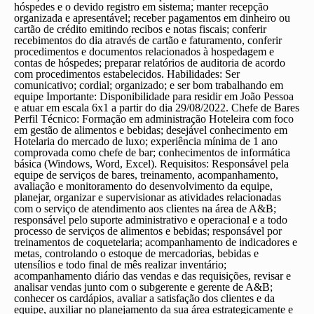
hóspedes e o devido registro em sistema; manter recepção
organizada e apresentável; receber pagamentos em dinheiro ou
cartão de crédito emitindo recibos e notas fiscais; conferir
recebimentos do dia através de cartão e faturamento, conferir
procedimentos e documentos relacionados à hospedagem e
contas de hóspedes; preparar relatórios de auditoria de acordo
com procedimentos estabelecidos. Habilidades: Ser
comunicativo; cordial; organizado; e ser bom trabalhando em
equipe Importante: Disponibilidade para residir em João Pessoa
e atuar em escala 6x1 a partir do dia 29/08/2022.
Chefe de Bares
Perfil Técnico: Formação em administração Hoteleira com foco
em gestão de alimentos e bebidas; desejável conhecimento em
Hotelaria do mercado de luxo; experiência mínima de 1 ano
comprovada como chefe de bar; conhecimentos de informática
básica (Windows, Word, Excel). Requisitos: Responsável pela
equipe de serviços de bares, treinamento, acompanhamento,
avaliação e monitoramento do desenvolvimento da equipe,
planejar, organizar e supervisionar as atividades relacionadas
com o serviço de atendimento aos clientes na área de A&B;
responsável pelo suporte administrativo e operacional e a todo
processo de serviços de alimentos e bebidas; responsável por
treinamentos de coquetelaria; acompanhamento de indicadores e
metas, controlando o estoque de mercadorias, bebidas e
utensílios e todo final de mês realizar inventário;
acompanhamento diário das vendas e das requisições, revisar e
analisar vendas junto com o subgerente e gerente de A&B;
conhecer os cardápios, avaliar a satisfação dos clientes e da
equipe, auxiliar no planejamento da sua área estrategicamente e