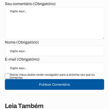
Seu comentário (Obrigatório)
Nome (Obrigatório)
E-mail (Obrigatório)
Salvar meus dados neste navegador para a próxima vez que eu
comentar.
Publicar Comentário
Leia Também