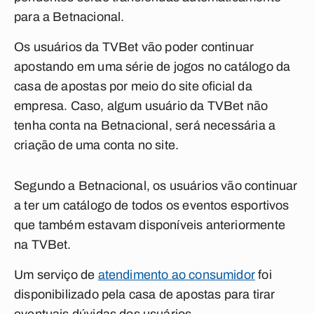
para a Betnacional.
Os usuários da TVBet vão poder continuar
apostando em uma série de jogos no catálogo da
casa de apostas por meio do site oficial da
empresa. Caso, algum usuário da TVBet não
tenha conta na Betnacional, será necessária a
criação de uma conta no site.
Segundo a Betnacional, os usuários vão continuar
a ter um catálogo de todos os eventos esportivos
que também estavam disponíveis anteriormente
na TVBet.
Um serviço de
atendimento ao consumidor
foi
disponibilizado pela casa de apostas para tirar