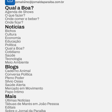
jornalismo@jornaldaparaiba.com.br
Qual a Boa?
Agenda de Shows
O que fazer?
Onde comer e beber?
Onde ficar?
Notícias
Bichos
Cultura
Economia
Educação
Política
Qual a Boa?
Cotidiano
Saúde
Tecnologia
Meio Ambiente
Blogs
Caderno Animal
Conversa Política
Pleno Poder
Sílvio Osias
Saúde Alerta
Mercado em Movimento
Papo Íntimo
Mais
Últimas Notícias
Tábuas de Marés em João Pessoa
Editais
Sobre o Jornal da Paraíba